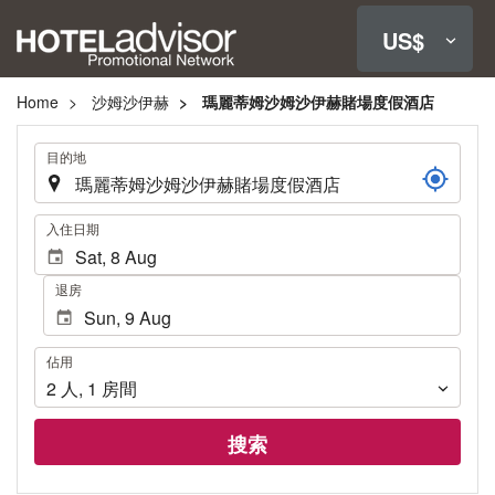
US$
Home
沙姆沙伊赫
瑪麗蒂姆沙姆沙伊赫賭場度假酒店
.
目的地
.
入住日期
退房
佔
佔用
用
2
人
,
1
房間
搜索