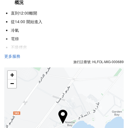
概況
直到12:00離開
從14:00 開始進入
冷氣
電梯
不吸煙房
吸煙區
更多服務
旅行註冊號: HLFOL-MIG-000689
不允許寵物
+
健康
−
池邊酒吧
泳池浴巾
海灘椅／躺椅
遮陽傘
水療中心