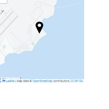
1 mi
Leaflet
|
Map data ©
OpenStreetMap
contributors,
CC-BY-SA