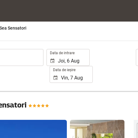
 Sea Sensatori
.
O
Data de intrare
Data de ieșire
ensatori
Vizualizare 35 poze