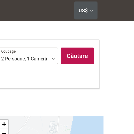
US$
cupație
Ocupație
Căutare
2
Persoane
,
1
Cameră
+
−