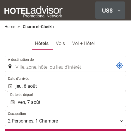
US$
Home
Charm el-Cheikh
Hôtels
Vols
Vol + Hôtel
.
A destination de
.
Date d'arrivée
Date de départ
Occupation
Occupation
2
Personnes
,
1
Chambre