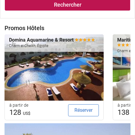
Rechercher
Promos Hôtels
Domina Aquamarine & Resort
Maritim 
Charm el-Cheikh, Égypte
Charm el-C
à partir de
à partir d
Réserver
128
138
US$
U