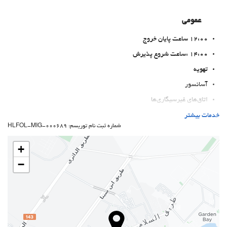
عمومی
12:00 ساعت پایان خروج
14:00 :ساعت شروع پذیرش
تهویه
آسانسور
اتاق‌های غیرسیگاری‌ها
منطقه سیگار کشیدن
خدمات بیشتر
شماره ثبت نام توریسم: HLFOL-MIG-000689
حیوانات خانگی مجاز نیست
+
بهداشت و سلامتی
−
Pool Bar
حوله مخصوص ساحل یا استخر
صندلیهای حمام آفتاب
چترهای آفتابی